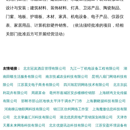
设计与安装；建筑材料、装饰材料、灯具、卫浴产品、陶瓷制品、
门窗、地板、护墙板、木材、家具、机电设备、电子产品、仪器仪
表、家居用品、计算机软硬件销售。（依法须经批准的项目，经相
关部门批准后方可开展经营活动）
友情链接：
北京冠岚酒店管理有限公司
九江一丁机电设备工程有限公司
湖
南田螺生活服务有限公司
南京悦威农业科技有限公司
昆明八扇门网络科技有
限公司
江苏晨文电子商务有限公司
四川旭宏玥网络技术有限公司
北京京皖
利花卉有限公司
周易算命
亳州市谯城区安步楼梯经销部
上海耕鸿文化传媒
有限公司
邯郸市邯山区地铁太平洋干调水产门市
上海鹏晓骏科技有限公司
河南梯云物联网科技有限公司
锦江区欣柯网络工作室
上海魔傲信息科技有限
公司
北京掌鑫汇川科技有限公司
湖北优房房地产营销策划有限公司
天津市
天雁未来网络科技有限公司
北京优捷讯达科技有限公司
江苏安盈环境设备有