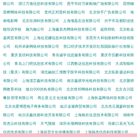
限公司
浙江万项信息科技有限公司
恩平市好万家购物广场有限公司
昆明穗
雷桦网络科技有限公司
贵州正邦贤科技有限公司
北京快手广告有限公司
海
南电影网
北京欣湖科技有限公司
上海项磊石业有限公司
兴平市花都职业技
能培训学校
施为施公司
上海鑫首杰网络科技有限公司
超胜焊机
北京欧金
嘉商贸有限公司
上海拉尼娜信息科技有限公司
东莞市大和创新材料科技有限
公司
杭州卓家网络科技有限公司
营口经济技术开发区红阳国际旅行社有限公
司
重庆直径科技有限公司
青岛诚学信息服务有限公司
重庆市百麒科技有限
公司
青岛上门吧信息技术有限公司
江西数达信息科技有限公司
大戍智能科
技（重庆）有限公司
湖北融创三维数字医学科技有限公司
北京拓新盛达科技
有限公司
上海漠芷鑫科技有限公司
南京鑫祺华光电科技有限公司
北京聚师
网教育科技
烟台500供热有限公司
北京情邻网络科技有限公司
北京吉川廷
餐饮管理有限公司
商丘星云文化传媒有限公司
上海狄蕊网络科技有限公司
北京光爱博恩电子商务有限公司
临沂金黛商贸有限公司
北京杰元晟寥科技有
限公司
哈尔滨鑫扶摇科技开发有限公司
上海格欣信息技术有限公司
湖南华
世杰云科技有限公司
天气预报
深圳长憧网络科技有限公司
张家口辰光飞讯
信息技术有限公司
上海益贸文化传播有限公司
上海脉杰信息科技有限公司